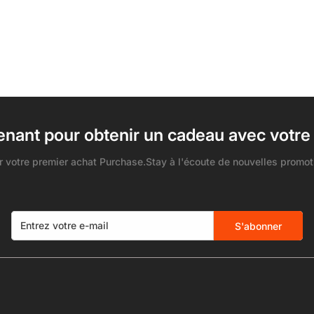
Non, je ne suis pas
Oui je suis
nant pour obtenir un cadeau avec votr
 votre premier achat Purchase.Stay à l'écoute de nouvelles promoti
S'abonner