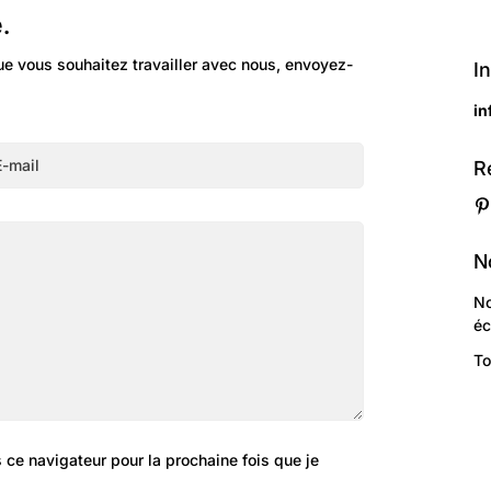
.
ue vous souhaitez travailler avec nous, envoyez-
I
i
R
N
No
é
To
Confirmez votre âge
Avez-vous 18 ans ou plus?
ce navigateur pour la prochaine fois que je