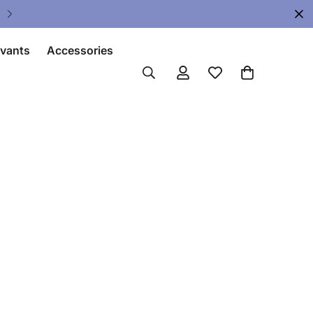
Upgrade Your Gear Today !
ivants
Accessories