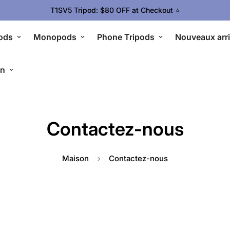
T1SV5 Tripod: $80 OFF at Checkout ⭐
ods
Monopods
Phone Tripods
Nouveaux arr
en
Contactez-nous
Maison
Contactez-nous