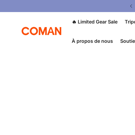
ited Gear Sale - Save Up To 50% OFF
🔥 Limited Gear Sale
Trip
À propos de nous
Souti