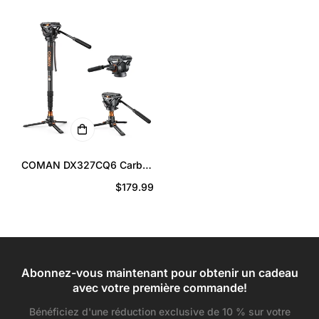
régulier
de
régulier
vente
COMAN DX327CQ6 Carbon
Fiber Video Monopod with Q6
Prix
$179.99
Fluid Head | DJI RS &
Manfrotto Compatible
régulier
Abonnez-vous maintenant pour obtenir un cadeau
avec votre première commande!
Bénéficiez d'une réduction exclusive de 10 % sur votre