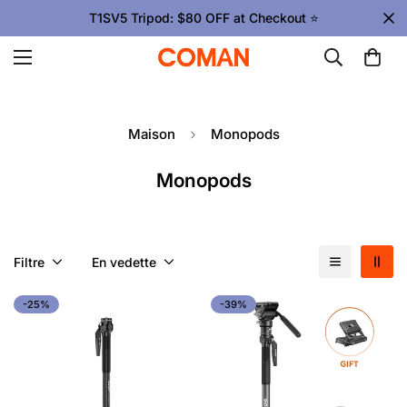
Upgrade Your Gear Today !
Maison
Monopods
Monopods
Filtre
En vedette
-25%
-39%