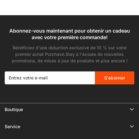
Compatible
régulier
Abonnez-vous maintenant pour obtenir un cadeau
avec votre première commande!
Bénéficiez d'une réduction exclusive de 10 % sur votre
premier achat Purchase.Stay à l'écoute de nouvelles
promotions, de mises à jour de produits et plus encore !
S'abonner
Boutique
🔥 Limited Gear Sale
Service
Tripods
politique de confidentialité