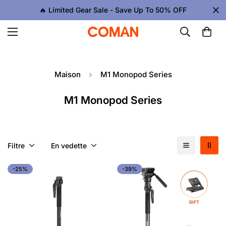
🔥 Limited Gear Sale - Save Up To 50% OFF
Maison
M1 Monopod Series
M1 Monopod Series
Filtre
En vedette
-25%
-39%