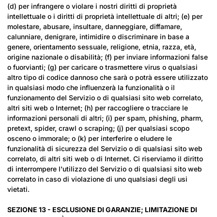
(d) per infrangere o violare i nostri diritti di proprietà
intellettuale o i diritti di proprietà intellettuale di altri; (e) per
molestare, abusare, insultare, danneggiare, diffamare,
calunniare, denigrare, intimidire o discriminare in base a
genere, orientamento sessuale, religione, etnia, razza, età,
origine nazionale o disabilità; (f) per inviare informazioni false
o fuorvianti; (g) per caricare o trasmettere virus o qualsiasi
altro tipo di codice dannoso che sarà o potrà essere utilizzato
in qualsiasi modo che influenzerà la funzionalità o il
funzionamento del Servizio o di qualsiasi sito web correlato,
altri siti web o Internet; (h) per raccogliere o tracciare le
informazioni personali di altri; (i) per spam, phishing, pharm,
pretext, spider, crawl o scraping; (j) per qualsiasi scopo
osceno o immorale; o (k) per interferire o eludere le
funzionalità di sicurezza del Servizio o di qualsiasi sito web
correlato, di altri siti web o di Internet. Ci riserviamo il diritto
di interrompere l'utilizzo del Servizio o di qualsiasi sito web
correlato in caso di violazione di uno qualsiasi degli usi
vietati.
SEZIONE 13 - ESCLUSIONE DI GARANZIE; LIMITAZIONE DI