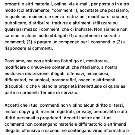
progetti o altri materiali, online, via e-mail, per posta o in altro
modo (collettivamente, "commenti"), accettate che possiamo,
in qualsiasi momento e senza restrizioni, modificare, copiare,
pubblicare, distribuire, tradurre e altrimenti utilizzare su
qualsiasi mezzo i commenti che ci inoltrate. Non siamo e non
saremo in alcun modo obbligati (1) a mantenere riservati i
commenti; (2) a pagare un compenso per i commenti; o (3) a
rispondere ai commenti.
Conferma la tua età
Possiamo, ma non abbiamo l'obbligo di, monitorare,
modificare o rimuovere contenuti che riteniamo, a nostra
Hai 18 anni o più?
esclusiva discrezione, illegali, offensivi, minacciosi,
diffamatori, calunniosi, pornografici, osceni o altrimenti
discutibili o che violano la proprietà intellettuale di qualsiasi
No, non lo sono
Sì, io sono
parte o i presenti Termini di servizio.
Accetti che i tuoi commenti non violino alcun diritto di terzi,
inclusi copyright, marchi registrati, privacy, personalità o altri
diritti personali o proprietari. Accetti inoltre che i tuoi
commenti non contengano materiale diffamatorio o altrimenti
illegale, offensivo o osceno, né contengano virus informatici o