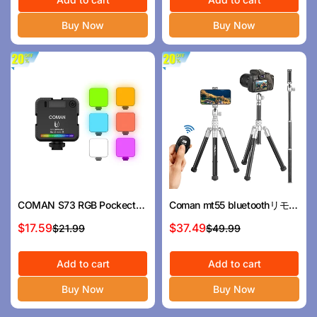
ル
価
ル
価
ス
格
ス
格
Buy Now
Buy Now
プ
プ
ラ
ラ
イ
イ
ス
ス
COMAN S73 RGB Pockect
Coman mt55 bluetoothリモコ
Fill Light | 2000mAh
ンを備えた旅行三脚、モノポ
$17.59
$37.49
$21.99
$49.99
セ
通
セ
通
Magnetic Mini Video Fill
ッドへの転換可能
ー
常
ー
常
Light
ル
価
Add to cart
ル
価
Add to cart
ス
格
ス
格
Buy Now
Buy Now
プ
プ
ラ
ラ