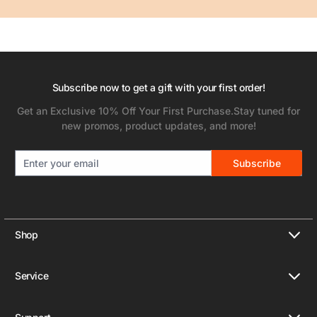
Subscribe now to get a gift with your first order!
Get an Exclusive 10% Off Your First Purchase.Stay tuned for
new promos, product updates, and more!
Subscribe
Shop
🔥ワンタッチ起動
Service
三脚
プライバシーポリシー
モノポッド