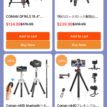
COMAN DF16LS 74.4”
1秒のロック/ロック解除およ
Heavy Duty Video Tripod
び取り外し可能なモノポッド
$134.99
$239.99
$179.99
$319.99
セ
通
セ
通
with Fluid Head | 17.6lbs
を備えたComan LightH Proカ
ー
常
ー
常
Load
ーボンファイバー三脚
ル
価
Add to cart
ル
価
Add to cart
ス
格
ス
格
Buy Now
Buy Now
プ
プ
ラ
ラ
イ
イ
-25%
-25%
ス
ス
Coman mt55 bluetoothリモコ
Coman mt40フレキシブル電