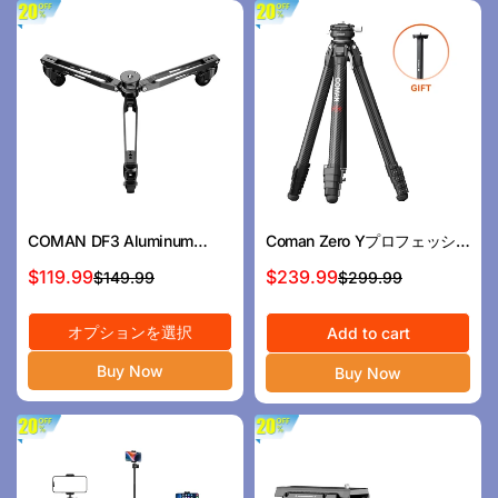
Confirm your age
Are you 18 years old or older?
No, I'm not
Yes, I am
COMAN DF3 Aluminum
Coman Zero Yプロフェッシ
Alloy Monopod Dolly 30kg /
ョナルトラベルカーボンファ
$119.99
$239.99
$149.99
$299.99
セ
通
セ
通
66.1 lbs Load 360° Silent
イバー三脚、360°ボールヘッ
ー
常
ー
常
Wheels Quick Lock
ド、DSLRのArca Swiss
オプションを選択
ル
価
ル
価
Add to cart
Compatible
ス
格
ス
格
Buy Now
Buy Now
プ
プ
ラ
ラ
イ
イ
ス
ス