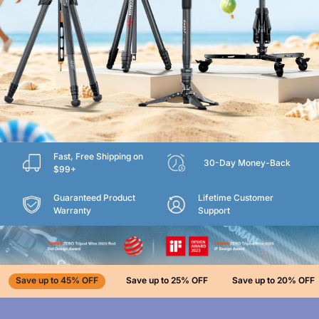
Fast, Free Shipping on
30-Day Money-Back
$99+
Guaranteed Product
Lifetime Customer
Warranty
Support
Save up to 45% OFF
Save up to 25% OFF
Save up to 20% OFF