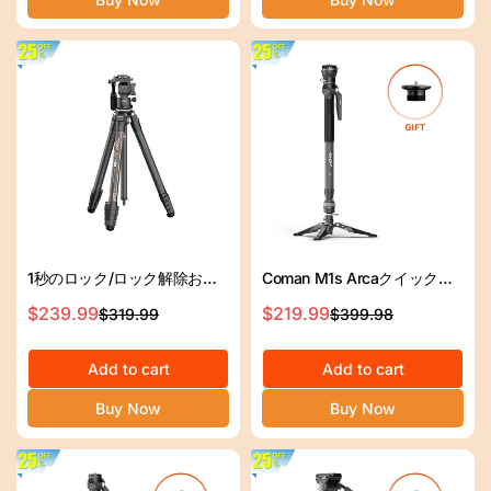
プ
プ
ラ
ラ
イ
イ
ス
ス
1秒のロック/ロック解除およ
Coman M1s Arcaクイックリ
び取り外し可能なモノポッド
リース1655mmを備えた軽量
$239.99
$219.99
$319.99
$399.98
セ
通
セ
通
を備えたComan LightH Proカ
カーボンファイバーモノポッ
ー
常
ー
常
ーボンファイバー三脚
ド
ル
価
Add to cart
ル
価
Add to cart
ス
格
ス
格
Buy Now
Buy Now
プ
プ
ラ
ラ
イ
イ