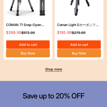
COMAN T1 Snap-Open
Coman Light Gカーボンファ
Carbon Fiber Video and
イバートラベル360°パンヘッ
$399.99
$195.99
$572.99
$279.99
セ
通
セ
通
Photo Tripod 4 Section Legs
ドローテーション付き軽量三
ー
常
ー
常
Adjustable Angles 62.9"
脚
ル
価
Add to cart
ル
価
Add to cart
ス
格
ス
格
Buy Now
Buy Now
プ
プ
ラ
ラ
イ
イ
Shop more
ス
ス
Save up to 20% OFF