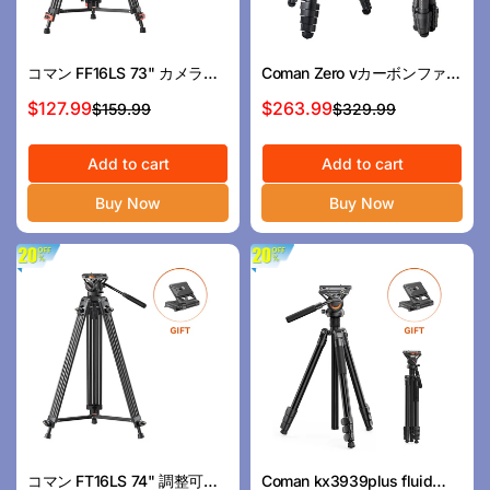
コマン FF16LS 73" カメラと
Coman Zero vカーボンファイ
スマートフォン用油圧ヘッド
バー旅行ビデオDSLRのクイッ
$127.99
$263.99
$159.99
$329.99
セ
通
セ
通
付きアルミビデオ三脚
クリリース付き
ー
常
ー
常
ル
価
Add to cart
ル
価
Add to cart
ス
格
ス
格
Buy Now
Buy Now
プ
プ
ラ
ラ
イ
イ
ス
ス
コマン FT16LS 74" 調整可能
Coman kx3939plus fluid