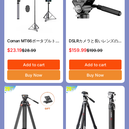
Coman MT66ポータブルトリ
DSLRカメラと長いレンズのた
ポード軽量185cmカメラと電
めのComan V5油圧液ヘッ
$23.19
$159.99
$28.99
$199.99
セ
通
セ
通
話用のリモコン
ド、10kgの負荷
ー
常
ー
常
ル
価
Add to cart
ル
価
Add to cart
ス
格
ス
格
Buy Now
Buy Now
プ
プ
ラ
ラ
イ
イ
ス
ス