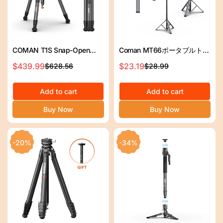
COMAN T1S Snap-Open
Coman MT66ポータブルトリ
Carbon Fiber Video and
ポード軽量185cmカメラと電
$439.99
$23.19
$628.56
$28.99
セ
通
セ
通
Photography Tripod with
話用のリモコン
ー
常
ー
常
Bowl Head 4 Legs 64.8"
ル
価
Add to cart
ル
価
Add to cart
ス
格
ス
格
Buy Now
Buy Now
プ
プ
ラ
ラ
イ
イ
-20%
-34%
ス
ス