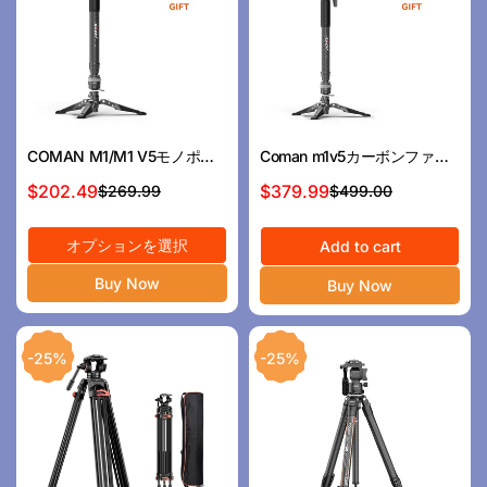
COMAN M1/M1 V5モノポッ
Coman m1v5カーボンファイ
ド軽量カーボンファイバーモ
バーモノポッドV5ヘッド
$202.49
$379.99
$269.99
$499.00
セ
通
セ
通
ノポッド安定サポート20kg最
1700mm高さ10kg荷重
ー
常
ー
常
大高さ1595mm
オプションを選択
ル
価
ル
価
Add to cart
ス
格
ス
格
Buy Now
Buy Now
プ
プ
ラ
ラ
イ
イ
-25%
-25%
ス
ス