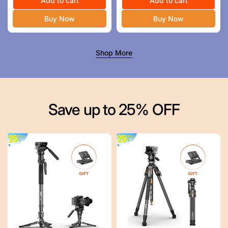
ル
価
Add to cart
ル
価
Add to cart
ス
格
ス
格
Buy Now
Buy Now
プ
プ
ラ
ラ
イ
イ
Shop More
ス
ス
Save up to 25% OFF