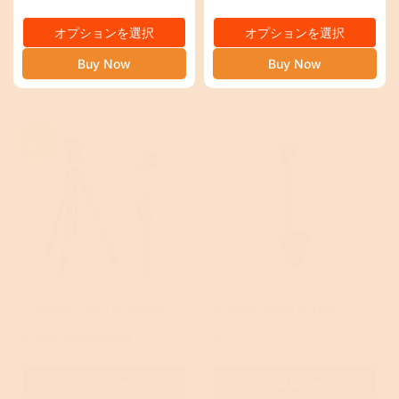
ー
常
ー
常
1750mmの最大高さ
Wheels Quick Lock
オプションを選択
オプションを選択
ル
価
ル
価
Compatible
ス
格
ス
格
Buy Now
Buy Now
プ
プ
ラ
ラ
イ
イ
ス
ス
-30%
COMAN T1SV5 4-Section
COMAN PH50 DJI RS
Carbon Fiber Snap-Open
Gimbal Reinforcement Kit for
$589.99
セ
$59.99
通
$843.99
セ
通
Tripod 68.9" with Fluid Bowl
RS3 RS3 Pro RS4 RS4 Pro
ー
常
ー
常
Head for Video &
RS5 | Quick Lock NATO
ル
価
ル
価
Add to cart
Add to cart
Photography
Mount Stabilizer