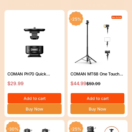
ス
格
ス
格
Buy Now
Buy Now
プ
プ
ラ
ラ
-25%
イ
イ
ス
ス
COMAN PH70 Quick
COMAN MT68 One Touch
Release Adapter – Fast
Quick Release Light Stand
セ
$29.99
通
$44.99
$59.99
セ
通
Locking Tripod Mount 3/8 to
Tripod 83.4” Adjust 360°
ー
常
ー
常
1/4 Conversion
Pan
ル
価
Add to cart
ル
価
Add to cart
ス
格
ス
格
Buy Now
Buy Now
プ
プ
ラ
ラ
イ
イ
-30%
-25%