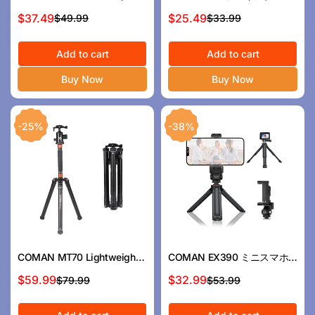
ンを備えた旅行三脚、モノポ
話三脚、防水、gopro＆vlog
$37.49
$25.49
$49.99
$33.99
セ
通
セ
通
ッドへの転換可能
用のポータブル
ー
常
ー
常
ル
価
Add to cart
ル
価
Add to cart
ス
格
ス
格
Buy Now
Buy Now
プ
プ
ラ
ラ
イ
イ
-25%
-38%
ス
ス
COMAN MT70 Lightweight
COMAN EX390 ミニスマホ
Portable Travel Tripod with
三脚 1/4" ネジ、Arca Swiss
$59.99
$32.99
$79.99
$53.99
セ
通
セ
通
360° Panoramic
三脚ヘッドと互換性あり
ー
常
ー
常