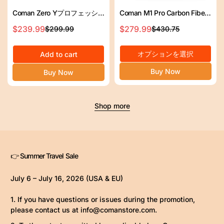
Coman Zero Yプロフェッシ
Coman M1 Pro Carbon Fiber
ョナルトラベルカーボンファ
Monopod 1645mmクイック
$239.99
$279.99
$299.99
$430.75
セ
通
セ
通
イバー三脚、360°ボールヘッ
リリースフットロック20kg負
ー
常
ー
常
ド、DSLRのArca Swiss
荷
オプションを選択
ル
価
Add to cart
ル
価
ス
格
ス
格
Buy Now
Buy Now
プ
プ
ラ
ラ
イ
イ
Shop more
ス
ス
👉 Summer Travel Sale
July 6 – July 16, 2026 (USA & EU)
1. If you have questions or issues during the promotion,
please contact us at info@comanstore.com.