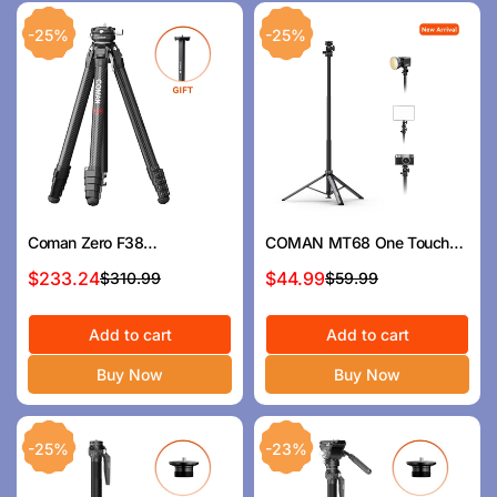
ラ
ラ
イ
イ
-25%
-25%
ス
ス
Coman Zero F38
COMAN MT68 One Touch
Professional Travel Carbon
Quick Release Light Stand
$233.24
$44.99
$310.99
$59.99
セ
通
セ
通
Fiber Diprod with Arca Ball
Tripod 83.4” Adjust 360°
ー
常
ー
常
Head＆DJIクイックリリース
Pan
ル
価
Add to cart
ル
価
Add to cart
ス
格
ス
格
Buy Now
Buy Now
プ
プ
ラ
ラ
イ
イ
-25%
-23%
ス
ス