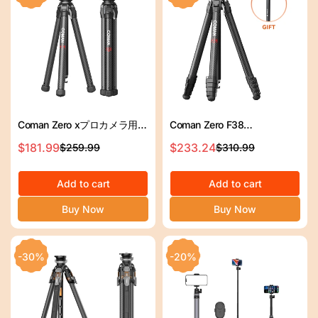
ス
ス
Coman Zero xプロカメラ用の
Coman Zero F38
Arca-Swissプレート付き軽量
Professional Travel Carbon
$181.99
$233.24
$259.99
$310.99
セ
通
セ
通
カーボンファイバー旅行三脚
Fiber Diprod with Arca Ball
ー
常
ー
常
Head＆DJIクイックリリース
ル
価
Add to cart
ル
価
Add to cart
ス
格
ス
格
Buy Now
Buy Now
プ
プ
ラ
ラ
イ
イ
-30%
-20%
ス
ス