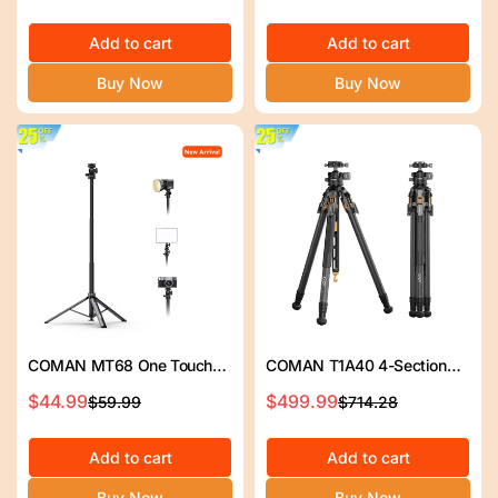
ー
常
ー
常
Bowl Head 4 Legs 64.8"
Head＆DJIクイックリリース
ル
価
Add to cart
ル
価
Add to cart
ス
格
ス
格
Buy Now
Buy Now
プ
プ
ラ
ラ
イ
イ
ス
ス
COMAN MT68 One Touch
COMAN T1A40 4-Section
Quick Release Light Stand
Carbon Fiber Snap Tripod
$44.99
$499.99
$59.99
$714.28
セ
通
セ
通
Tripod 83.4” Adjust 360°
Dual Panoramic Hydraulic
ー
常
ー
常
Pan
Ball Head 66.5in 44lb Load
ル
価
Add to cart
ル
価
Add to cart
ス
格
ス
格
Buy Now
Buy Now