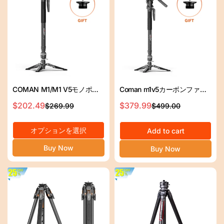
ス
ス
COMAN M1/M1 V5モノポッ
Coman m1v5カーボンファイ
ド軽量カーボンファイバーモ
バーモノポッドV5ヘッド
$202.49
$379.99
$269.99
$499.00
セ
通
セ
通
ノポッド安定サポート20kg最
1700mm高さ10kg荷重
ー
常
ー
常
大高さ1595mm
オプションを選択
ル
価
ル
価
Add to cart
ス
格
ス
格
Buy Now
Buy Now
プ
プ
ラ
ラ
イ
イ
ス
ス