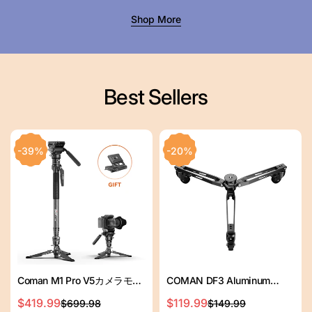
イ
イ
Shop More
ス
ス
Best Sellers
-39%
-20%
Coman M1 Pro V5カメラモノ
COMAN DF3 Aluminum
ポッドが液体ヘッド、ワンク
Alloy Monopod Dolly 30kg /
$419.99
$119.99
$699.98
$149.99
セ
通
セ
通
リッククイックリリース、
66.1 lbs Load 360° Silent