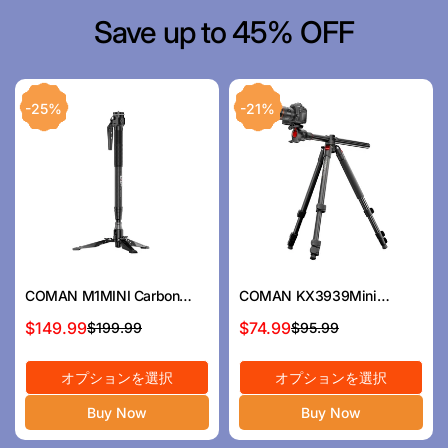
Save up to 45% OFF
-25%
-21%
COMAN M1MINI Carbon
COMAN KX3939Mini
Fiber 4-Section One-Click
A32&V1 Multi-Functional
$149.99
$74.99
$199.99
$95.99
セ
通
セ
通
Lift Monopod 62.8in Quick
Horizontal Tripod &
ー
常
ー
常
Adjustment
Monopod with Fluid Head &
オプションを選択
オプションを選択
ル
価
ル
価
360° Ball Head, 1810mm,
15KG Load
ス
格
ス
格
Buy Now
Buy Now
プ
プ