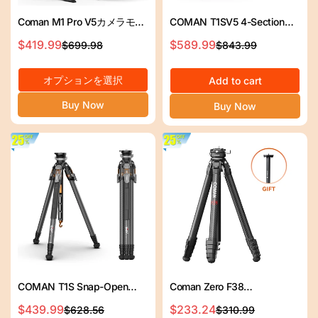
Coman M1 Pro V5カメラモノ
COMAN T1SV5 4-Section
ポッドが液体ヘッド、ワンク
Carbon Fiber Snap-Open
$419.99
$589.99
$699.98
$843.99
セ
通
セ
通
リッククイックリリース、
Tripod 68.9" with Fluid Bowl
ー
常
ー
常
1750mmの最大高さ
Head for Video &
オプションを選択
ル
価
ル
価
Add to cart
Photography
ス
格
ス
格
Buy Now
Buy Now
プ
プ
ラ
ラ
イ
イ
ス
ス
COMAN T1S Snap-Open
Coman Zero F38
Carbon Fiber Video and
Professional Travel Carbon
$439.99
$233.24
$628.56
$310.99
セ
通
セ
通
Photography Tripod with
Fiber Diprod with Arca Ball