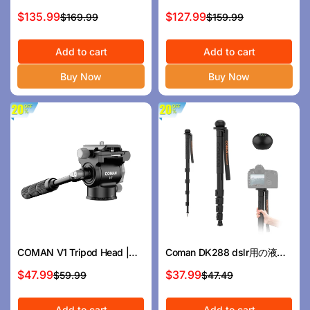
な流体ヘッドを備えた頑丈な
head tripod for dslr、dji
$135.99
$127.99
$169.99
$159.99
セ
通
セ
通
カメラ三脚
rs2/rs3/rs4、manfrotto
ー
常
ー
常
ル
価
Add to cart
ル
価
Add to cart
ス
格
ス
格
Buy Now
Buy Now
プ
プ
ラ
ラ
イ
イ
ス
ス
COMAN V1 Tripod Head |
Coman DK288 dslr用の液体
Mini Camera Gimbal, Smooth
ヘッド付きアルミニウムトレ
$47.99
$37.99
$59.99
$47.49
セ
通
セ
通
Motion
ッキングポールモノポッド
ー
常
ー
常
Add to cart
Add to cart