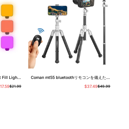
ラ
ラ
イ
イ
ス
ス
クイック追加
ill Light |
Coman mt55 bluetoothリモコンを備えた旅
 Fill Light
行三脚、モノポッドへの転換可能
17.59
$37.49
$21.99
$49.99
セ
通
セ
通
ー
常
ー
常
ル
価
ル
価
ス
格
ス
格
プ
プ
ラ
ラ
イ
イ