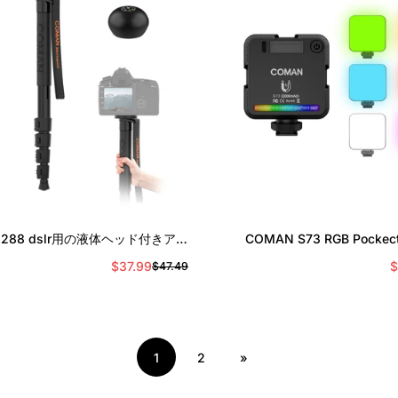
ラ
イ
ス
クイック追加
クイック追加
DK288 dslr用の液体ヘッド付きアル
COMAN S73 RGB Pockect F
ウムトレッキングポールモノポッド
2000mAh Magnetic Mini Video
$37.99
$
$47.49
セ
通
ー
常
ル
価
ス
格
プ
1
2
»
ラ
イ