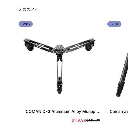
オススメ
-20%
-20%
オプションを選択
COMAN DF3 Aluminum Alloy Monopod
Coman
Dolly 30kg / 66.1 lbs Load 360° Silent
カーボン
$119.99
$149.99
セ
通
Wheels Quick Lock Compatible
ー
常