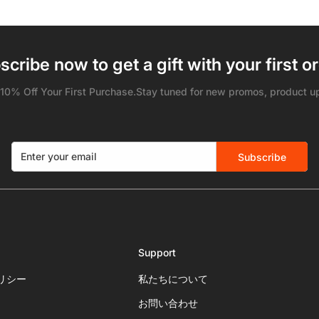
ス
scribe now to get a gift with your first or
 10% Off Your First Purchase.Stay tuned for new promos, product u
Subscribe
Support
リシー
私たちについて
お問い合わせ