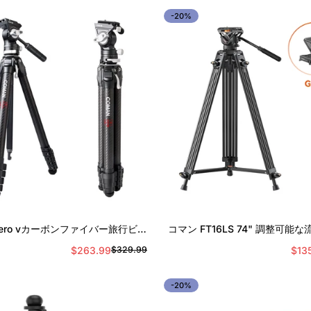
ル
価
-20%
ス
格
プ
ラ
イ
ス
Confirm your age
クイック追加
クイック追加
 Zero vカーボンファイバー旅行ビデ
コマン FT16LS 74" 調整可能
オDSLRのクイックリリース付き
備えた頑丈
Are you 18 years old or older?
$263.99
$13
$329.99
セ
通
ー
常
ル
価
-20%
No, I'm not
Yes, I am
ス
格
プ