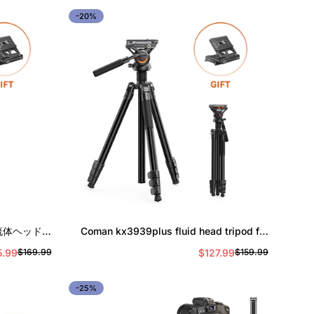
ル
価
ル
価
-20%
ス
格
ス
格
プ
プ
ラ
ラ
イ
イ
ス
ス
クイック追加
な流体ヘッドを
Coman kx3939plus fluid head tripod for
なカメラ三脚
dslr、dji rs2/rs3/rs4、manfrotto
5.99
$127.99
$169.99
$159.99
セ
通
セ
通
ー
常
ー
常
ル
価
ル
価
-25%
ス
格
ス
格
プ
プ