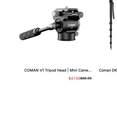
ラ
イ
ス
クイック追加
COMAN V1 Tripod Head | Mini Camera
Coman 
Gimbal, Smooth Motion
ミニ
$47.99
$59.99
セ
通
ー
常
ル
価
ス
格
プ
ラ
イ