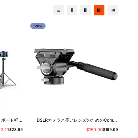
-20%
クイック追加
トリポード軽量
DSLRカメラと長いレンズのためのComan
用のリモコン
V5油圧液ヘッド、10kgの負荷
3.19
$159.99
$28.99
$199.99
セ
通
セ
通
ー
常
ー
常