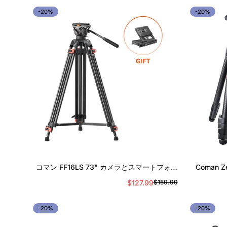
ル
価
-20%
-20%
ス
格
プ
ラ
イ
ス
クイック追加
コマン FF16LS 73" カメラとスマートフォン
Coman
用油圧ヘッド付きアルミビデオ三脚
$127.99
$159.99
セ
通
ー
常
ル
価
-20%
-20%
ス
格
プ