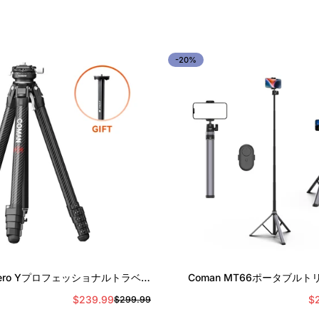
-20%
クイック追加
クイック追加
 Zero Yプロフェッショナルトラベル
Coman MT66ポータブル
ファイバー三脚、360°ボールヘッ
185cmカメラと電話
$239.99
$2
$299.99
セ
通
ド、DSLRのArca Swiss
ー
常