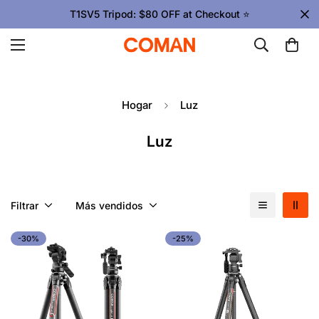
T1SV5 Tripod: $80 OFF at Checkout ⭐
Hogar
Luz
Luz
Filtrar
Más vendidos
-30%
-25%