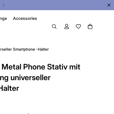
🔥 Limited Gear Sale - Save Up To 
nge
Accessories
rseller Smartphone -Halter
etal Phone Stativ mit
ng universeller
alter