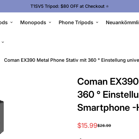
Upgrade Your Gear Today !
ods
Monopods
Phone Tripods
Neuankömmli
Coman EX390 Metal Phone Stativ mit 360 ° Einstellung unive
Coman EX390 M
360 ° Einstellu
Smartphone -H
$15.99
$26.99
Verkaufspreis
Regulärer
Preis