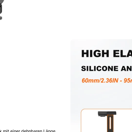
Nein, ich bin nicht
Ja, das bin ich
k mit einer dehnbaren Länge