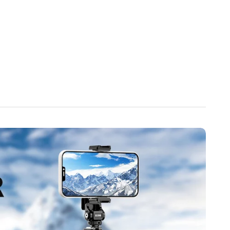
tät des EX390】
Der mobile Stativständer ist kompatibel mit
11/11 Pro/11 Pro Max/X/Xs/XR/Xs Max, 8/7/6/6s iPhone 6/6s
laxy s10s10 plus S9/S9+.