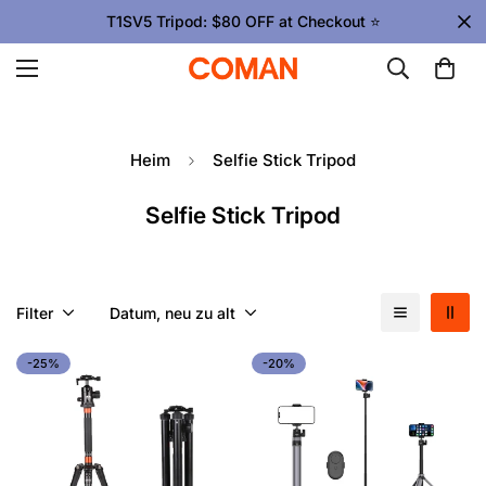
T1SV5 Tripod: $80 OFF at Checkout ⭐
Heim
Selfie Stick Tripod
Selfie Stick Tripod
Filter
Datum, neu zu alt
-25%
-20%