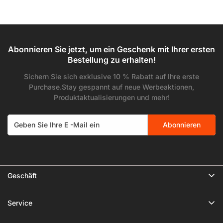
Preis
Pr
kompatibel mit iPhone &
Android
Abonnieren Sie jetzt, um ein Geschenk mit Ihrer ersten
Bestellung zu erhalten!
Sichern Sie sich exklusive 10 % Rabatt auf Ihre erste
Purchase.Stay gespannt auf neue Werbeaktionen,
Produktaktualisierungen und mehr!
Abonnieren
Geschäft
🔥 Limited Gear Sale
Service
Tripods
Datenschutzrichtlinie