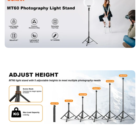
Fotoausrüstung.
【Vielseitig und tragbar】
Leichtes, tragbares
Beleuchtungsstativ kann auf eine kompakte Größe
zusammengeklappt werden 16.61" (42,2 cm), leicht für
einfache Lagerung und Transport, es ist perfekt für
Reisefotografen und Outdoor-Content-Ersteller.