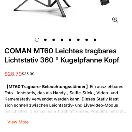
COMAN MT60 Leichtes tragbares
Lichtstativ 360 ° Kugelpfanne Kopf
$28.79
$35.99
Verkaufspreis
Regulärer
Preis
【MT60 Tragbarer Beleuchtungsständer】
Ein ausziehbares
Foto-Lichtstativ, das als Handy-, Selfie-Stick-, Video- und
Kamerastativ verwendet werden kann. Dieses Stativ lässt
sich schnell zwischen Leichtstativ- und Livevideo-Modus
umschalten. Die maximale Tragkraft dieses Produkts beträgt 2
kg, das Gewicht des Leichtstativs 525 g. Achtung: Dieses
View More
Produkt enthält kein Zubehör für die Handyhalterung.