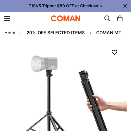
T1SV5 Tripod: $80 OFF at Checkout ⭐
Heim
20% OFF SELECTED ITEMS
COMAN MT60 Leichtes tragbares Lichtstativ 360 ° Kugelpfanne Kopf